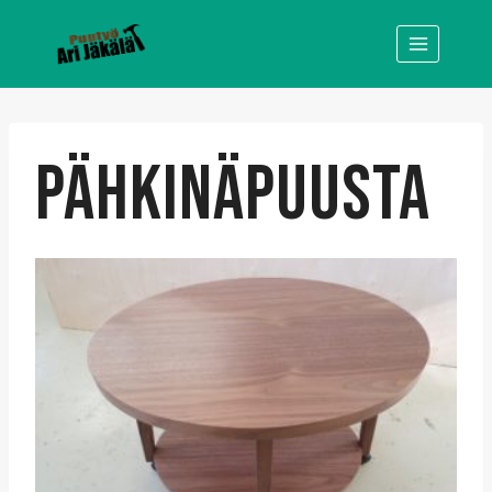
Siirry
sisältöön
PÄHKINÄPUUSTA