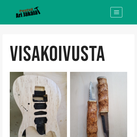
Siirry
sisältöön
VISAKOIVUSTA