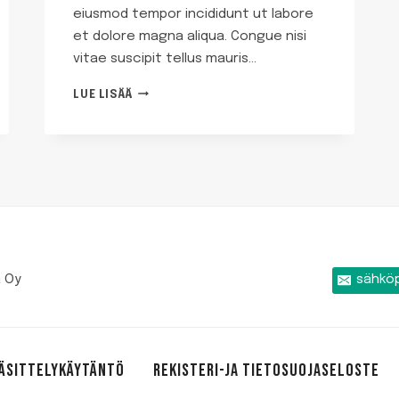
eiusmod tempor incididunt ut labore
et dolore magna aliqua. Congue nisi
vitae suscipit tellus mauris…
LOREM
LUE LISÄÄ
IPSUM
DOLOR
SIT
AMET
ä Oy
sähkö
KÄSITTELYKÄYTÄNTÖ
REKISTERI-JA TIETOSUOJASELOSTE