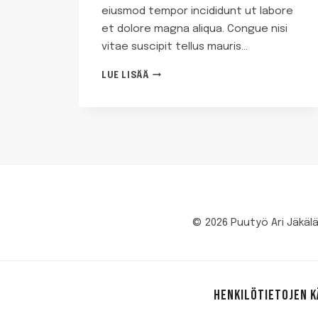
eiusmod tempor incididunt ut labore
et dolore magna aliqua. Congue nisi
vitae suscipit tellus mauris…
TURPIS
LUE LISÄÄ
MASSA
TINCIDUNT
DUI
UT
ORNARE
LECTUS
SIT
© 2026 Puutyö Ari Jäkäl
HENKILÖTIETOJEN 